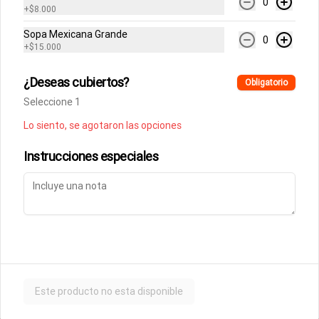
0
+
$8.000
Sopa Mexicana Grande
0
+
$15.000
¿Deseas cubiertos?
Obligatorio
Términos y condiciones
Seleccione 1
Política de privacidad
Lo siento, se agotaron las opciones
Instrucciones especiales
Mi cuenta
Pedir
Iniciar sesión
Powered by
Este producto no esta disponible