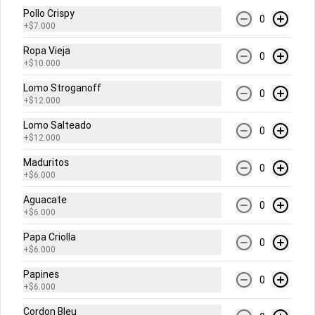
Pollo Crispy
0
+
$7.000
Abrir menu de navegación
Login
Ropa Vieja
0
¿Dónde quieres pedir?
+
$10.000
Lomo Stroganoff
0
+
$12.000
Lomo Salteado
0
+
$12.000
Maduritos
0
No hay productos en el menú
+
$6.000
Aguacate
0
+
$6.000
Papa Criolla
0
+
$6.000
Papines
0
+
$6.000
Cordon Bleu