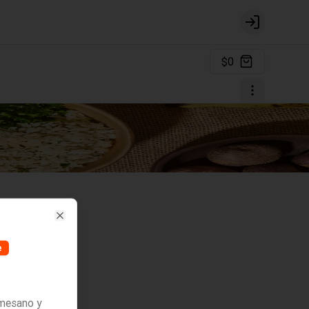
Login
$0
Close
e
rmesano y