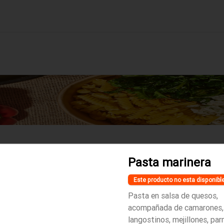
Pasta marinera
No hay productos en el menú
Este producto no esta disponibl
Pasta en salsa de quesos,
acompañada de camarones,
langostinos, mejillones, pa