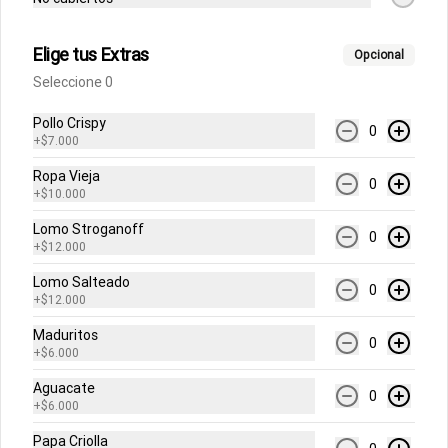
Abrir menu de navegación
Login
Elige tus Extras
Opcional
Seleccione 0
¿Dónde quieres pedir?
Pollo Crispy
0
+
$7.000
Ropa Vieja
0
+
$10.000
Lomo Stroganoff
0
No hay productos en el menú
+
$12.000
Lomo Salteado
0
+
$12.000
Maduritos
0
+
$6.000
Aguacate
0
+
$6.000
Papa Criolla