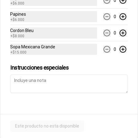
0
+
$6.000
Papines
0
+
$6.000
Cordon Bleu
0
+
$8.000
Términos y condiciones
Sopa Mexicana Grande
0
Política de privacidad
+
$15.000
Instrucciones especiales
Mi cuenta
Pedir
Iniciar sesión
Powered by
Este producto no esta disponible