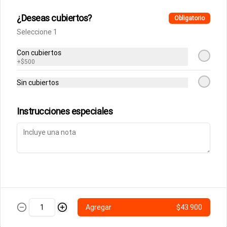
¿Deseas cubiertos?
Obligatorio
Seleccione 1
Con cubiertos
+
$500
Términos y condiciones
Política de privacidad
Sin cubiertos
Instrucciones especiales
Mi cuenta
Pedir
Iniciar sesión
Powered by
Agregar
$43.900