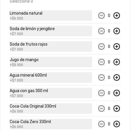
Seleccione 0
Abrir menu de navegación
Login
Limonada natural
0
+
$6.000
¿Dónde quieres pedir?
Soda de limón y jengibre
0
+
$7.900
Soda de frutos rojos
0
+
$7.900
Jugo de mango
0
+
$8.900
No hay productos en el menú
Agua mineral 600ml
0
+
$7.000
Agua con gas 300 ml
0
+
$7.000
Coca-Cola Original 330ml
0
+
$6.000
Coca-Cola Zero 330ml
0
+
$6.000