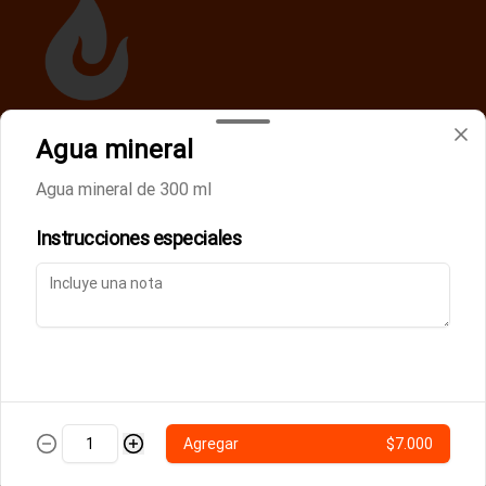
Agua mineral
Términos y condiciones
Política de privacidad
Agua mineral de 300 ml
Instrucciones especiales
Mi cuenta
Pedir
Iniciar sesión
Powered by
Agregar
$7.000