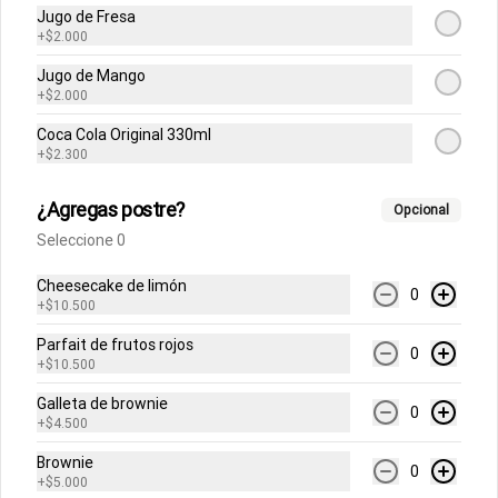
Jugo de Fresa
+
$2.000
Abrir menu de navegación
Login
Jugo de Mango
+
$2.000
¿Dónde quieres pedir?
Coca Cola Original 330ml
+
$2.300
¿Agregas postre?
Opcional
Seleccione 0
No hay productos en el menú
Cheesecake de limón
0
+
$10.500
Parfait de frutos rojos
0
+
$10.500
Galleta de brownie
0
+
$4.500
Brownie
0
+
$5.000