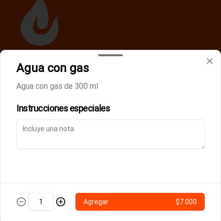
Agua con gas
Términos y condiciones
Política de privacidad
Agua con gas de 300 ml
Instrucciones especiales
Mi cuenta
Pedir
Iniciar sesión
Powered by
Agregar
$7.000