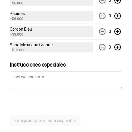
0
+
$6.000
Papines
0
+
$6.000
Cordon Bleu
0
+
$8.000
Términos y condiciones
Sopa Mexicana Grande
0
Política de privacidad
+
$15.000
Instrucciones especiales
Mi cuenta
Pedir
Iniciar sesión
Powered by
Este producto no esta disponible