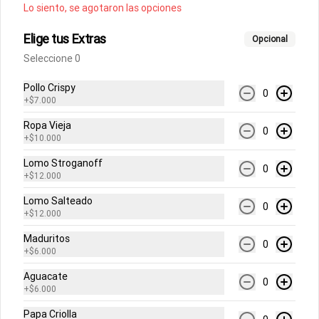
Lo siento, se agotaron las opciones
Abrir menu de navegación
Login
Elige tus Extras
Opcional
Seleccione 0
¿Dónde quieres pedir?
Pollo Crispy
0
+
$7.000
Ropa Vieja
0
+
$10.000
Lomo Stroganoff
0
No hay productos en el menú
+
$12.000
Lomo Salteado
0
+
$12.000
Maduritos
0
+
$6.000
Aguacate
0
+
$6.000
Papa Criolla